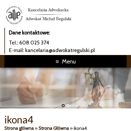
Dane kontaktowe:
Tel.:
608 025 374
E-mail:
kancelaria@adwokatregulski.pl
Menu
1
2
ikona4
Strona główna
»
Strona Główna
»
ikona4